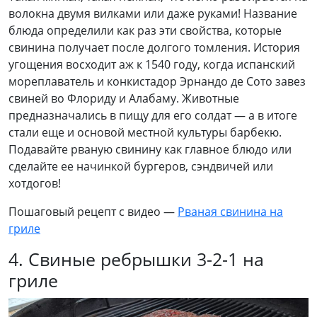
волокна двумя вилками или даже руками! Название
блюда определили как раз эти свойства, которые
свинина получает после долгого томления. История
угощения восходит аж к 1540 году, когда испанский
мореплаватель и конкистадор Эрнандо де Сото завез
свиней во Флориду и Алабаму. Животные
предназначались в пищу для его солдат — а в итоге
стали еще и основой местной культуры барбекю.
Подавайте рваную свинину как главное блюдо или
сделайте ее начинкой бургеров, сэндвичей или
хотдогов!
Пошаговый рецепт с видео —
Рваная свинина на
гриле
4. Свиные ребрышки 3-2-1 на
гриле