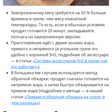
Замороженному мясу требуется на 50 % больше
времени в гриле, чем мясу комнатной
температуры. То есть, если в обычных условиях
продукт готовится 20 минут, закладывайте
полчаса на замороженную версию.
Приготовление идёт с двумя зонами жара,
прямого и непрямого (в угольном гриле это
удобно с корзиной SnS, подробнее об аксессуаре
— в статье
«Система аксессуаров
SnS
в гриле: как
это работает»
).
В большинстве случаев используется метод
обратной обжарки: продукт сначала готовится на
непрямом жаре, а затем быстро обжаривается на
прямом жаре (подробнее о методе — в нашей
статье
«Прямая и обратная обжарка на гриле: в
чем разница»
).