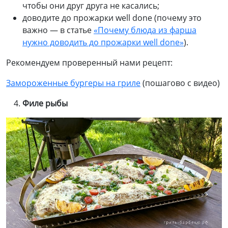
чтобы они друг друга не касались;
доводите до прожарки well done (почему это
важно — в статье
«Почему блюда из фарша
нужно доводить до прожарки
well
done
»
).
Рекомендуем проверенный нами рецепт:
Замороженные
бургеры
на гриле
(пошагово с видео)
Филе рыбы