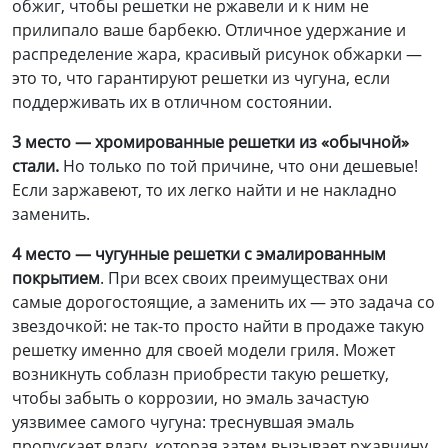
обжиг, чтобы решетки не ржавели и к ним не
прилипало ваше барбекю. Отличное удержание и
распределение жара, красивый рисунок обжарки —
это то, что гарантируют решетки из чугуна, если
поддерживать их в отличном состоянии.
3 место
—
х
ромированные
решетки из «обычной»
стали.
Но только по той причине, что они дешевые!
Если заржавеют, то их легко найти и не накладно
заменить.
4 место
—
ч
угунные
решетки с эмалированным
покрытием
. При всех своих преимуществах они
самые дорогостоящие, а заменить их — это задача со
звездочкой: не так-то просто найти в продаже такую
решетку именно для своей модели гриля. Может
возникнуть соблазн приобрести такую решетку,
чтобы забыть о коррозии, но эмаль зачастую
уязвимее самого чугуна: треснувшая эмаль
пропускает влагу, которая затем вызывает ржавчину