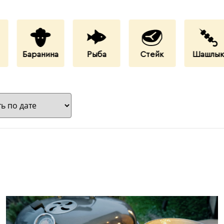
Баранина
Рыба
Стейк
Шашлы