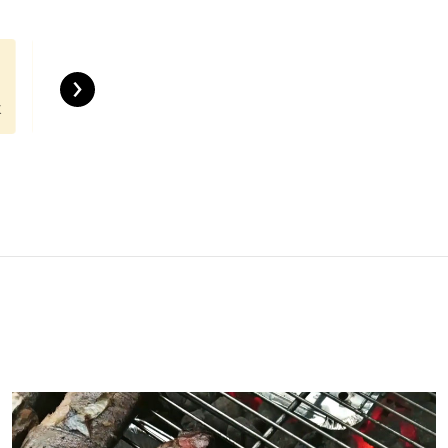
›
к
Бургеры
Закуски
Гарниры
Овощи