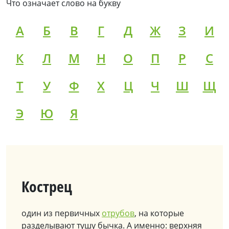
Что означает слово на букву
А
Б
В
Г
Д
Ж
З
И
К
Л
М
Н
О
П
Р
С
Т
У
Ф
Х
Ц
Ч
Ш
Щ
Э
Ю
Я
Кострец
один из первичных
отрубов
, на которые
разделывают тушу бычка. А именно: верхняя