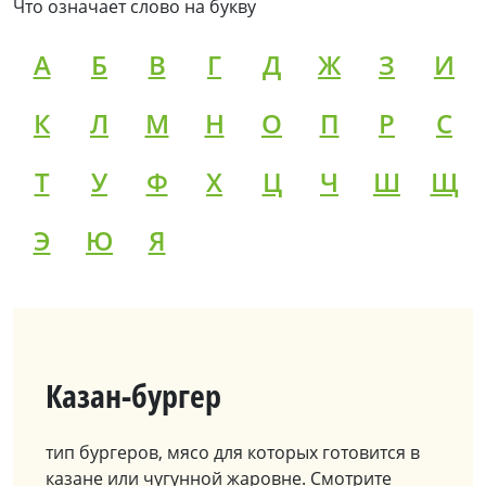
Что означает слово на букву
А
Б
В
Г
Д
Ж
З
И
К
Л
М
Н
О
П
Р
С
Т
У
Ф
Х
Ц
Ч
Ш
Щ
Э
Ю
Я
Казан-бургер
тип бургеров, мясо для которых готовится в
казане или чугунной жаровне. Смотрите