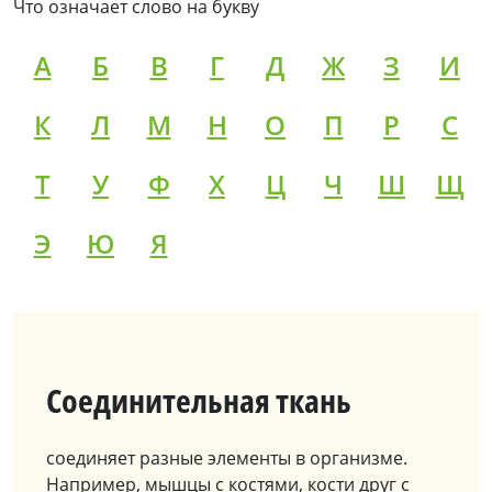
Что означает слово на букву
А
Б
В
Г
Д
Ж
З
И
К
Л
М
Н
О
П
Р
С
Т
У
Ф
Х
Ц
Ч
Ш
Щ
Э
Ю
Я
Соединительная ткань
соединяет разные элементы в организме.
Например, мышцы с костями, кости друг с