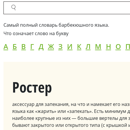
Cамый полный словарь барбекюшного языка.
Что означает слово на букву
А
Б
В
Г
Д
Ж
З
И
К
Л
М
Н
О
Ростер
аксессуар для запекания, на что и намекает его наз
языка как «жарить» или «запекать». Есть минимум 
наиболее крупные из них — большие вертелы для 
бывают закрытого или открытого типа (с крышкой и