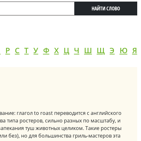
НАЙТИ СЛОВО
П
Р
С
Т
У
Ф
Х
Ц
Ч
Ш
Щ
Э
Ю
Я
вание: глагол to roast переводится с английского
два типа ростеров, сильно разных по масштабу, и
запекания туш животных целиком. Такие ростеры
ли без), но для большинства гриль-мастеров эта