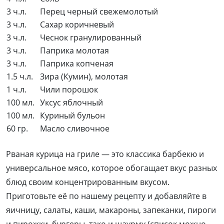
3 ч.л.
Перец черный свежемолотый
3 ч.л.
Сахар коричневый
3 ч.л.
Чеснок гранулированный
3 ч.л.
Паприка молотая
3 ч.л.
Паприка копченая
1.5 ч.л.
Зира (Кумин), молотая
1 ч.л.
Чили порошок
100 мл.
Уксус яблочный
100 мл.
Куриный бульон
60 гр.
Масло сливочное
Рваная курица на гриле — это классика барбекю и
универсальное мясо, которое обогащает вкус разных
блюд своим концентрированным вкусом.
Приготовьте её по нашему рецепту и добавляйте в
яичницу, салаты, каши, макароны, запеканки, пироги