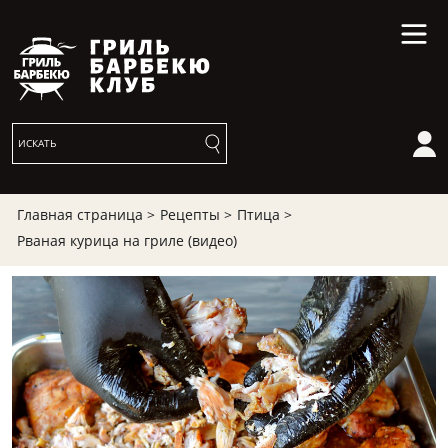
Главная страница >
Рецепты >
Птица >
Рваная курица на гриле (видео)