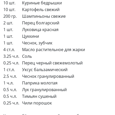
10 шт.
Куриные бедрышки
10 шт.
Картофель свежий
200 гр.
Шампиньоны свежие
2 шт.
Перец болгарский
1 шт.
Луковица красная
1 шт.
Цуккини
1 шт.
Чеснок, зубчик
4 ст.л.
Масло растительное для жарки
3.25 ч.л.
Соль
0.25 ч.л.
Перец черный свежемолотый
1 ст.л.
Уксус бальзамический
2.5 ч.л.
Чеснок гранулированный
1 ч.л.
Паприка молотая
0.5 ч.л.
Лук гранулированный
0.5 ч.л.
Тимьян сушеный
0.25 ч.л.
Чили порошок