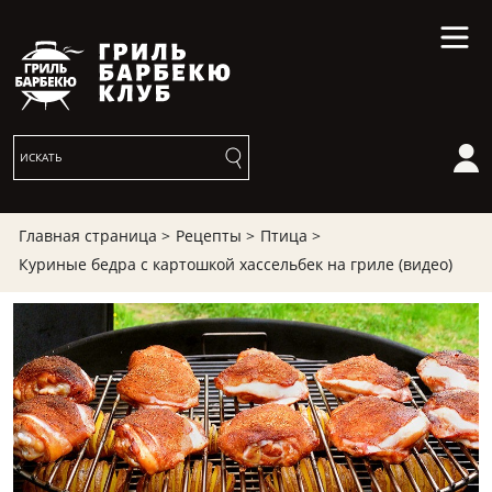
Главная страница >
Рецепты >
Птица >
Куриные бедра с картошкой хассельбек на гриле (видео)