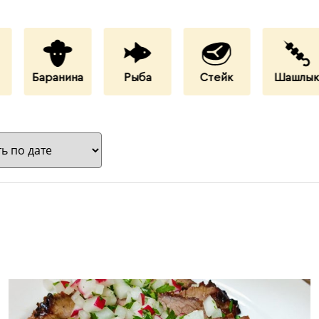
Баранина
Рыба
Стейк
Шашлы