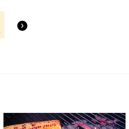
›
к
Бургеры
Закуски
Гарниры
Овощи