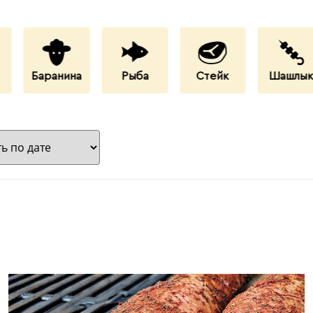
Баранина
Рыба
Стейк
Шашлы