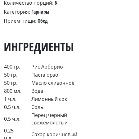
Количество порций:
6
Категория:
Гарниры
Прием пищи:
Обед
ИНГРЕДИЕНТЫ
400 гр.
Рис Арборио
50 гр.
Паста орзо
50 гр.
Масло сливочное
800 мл.
Вода
1 ч.л.
Лимонный сок
0.5 ч.л.
Соль
Перец черный
0.5 ч.л.
свежемолотый
0.25
Сахар коричневый
ч.л.