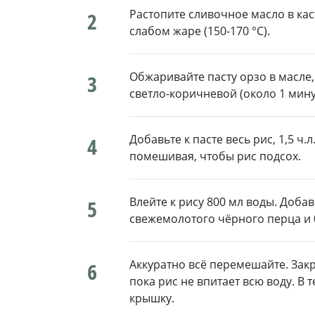
Растопите сливочное масло в ка
2
слабом жаре (150-170 °C).
Обжаривайте пасту орзо в масле,
3
светло-коричневой (около 1 мину
Добавьте к пасте весь рис, 1,5 ч.
4
помешивая, чтобы рис подсох.
Влейте к рису 800 мл воды. Добавь
5
свежемолотого чёрного перца и 0,
Аккуратно всё перемешайте. Закр
6
пока рис не впитает всю воду. В
крышку.