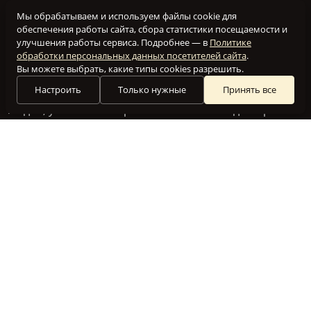
Мы обрабатываем и используем файлы cookie для
обеспечения работы сайта, сбора статистики посещаемости и
улучшения работы сервиса. Подробнее — в
Политике
обработки персональных данных посетителей сайта
.
Вы можете выбрать, какие типы cookies разрешить.
Настроить
Только нужные
Принять все
Наш клуб создан для того, чтобы объединить вместе
людей, увлеченных приготовлением блюд на гриле.
Мы посвящаем этот сайт всем, кто разделяет нашу
любовь к аромату барбекю и неповторимому вкусу
здоровой пищи.
РЕЦЕПТЫ ДЛЯ ГРИЛЯ
ФОРУМ
СТАТЬИ
СЛОВАРЬ
О НАС