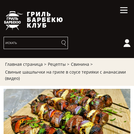
Главная страница >
Рецепты >
Свинина >
Свиные шашлычки на гриле в соусе терияки с ананасами
(видео)