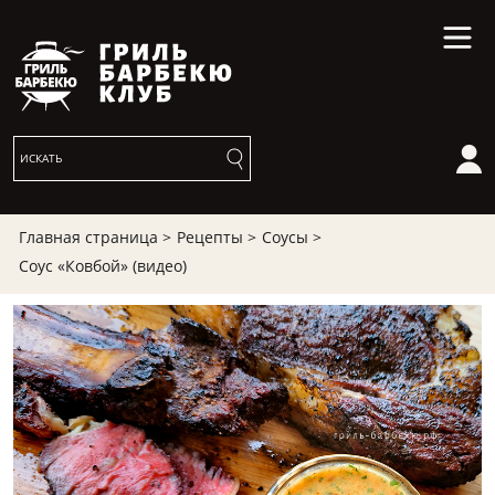
Главная страница >
Рецепты >
Соусы >
Соус «Ковбой» (видео)