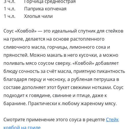
3 ч.л.
Горчица среднеострая
1 ч.л.
Паприка копченая
1 ч.л.
Хлопья чили
Соус «Ковбой» — это идеальный спутник для стейков
на гриле, делается на основе растопленного
сливочного масла, горчицы, лимонного сока и
пряностей. Можно макать в него кусочки, а можно
поливать мясо соусом сверху. «Ковбой» добавляет
блюду сочность за счёт масла, приятную пикантность
благодаря перцу и чесноку, а рубленая петрушка в
составе дополняет этот букет свежими нотками. Соус
подходит к говядине, свинине и птице, даже к
баранине. Практически к любому жареному мясу.
Смотрите применение этого соуса в рецепте
Стейк
ковбой на гриле