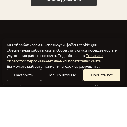
Мы обрабатываем и используем файлы cookie для
обеспечения работы сайта, сбора статистики посещаемости и
улучшения работы сервиса. Подробнее — в
Политике
обработки персональных данных посетителей сайта
.
Вы можете выбрать, какие типы cookies разрешить.
Настроить
Только нужные
Принять все
Наш клуб создан для того, чтобы объединить вместе
людей, увлеченных приготовлением блюд на гриле.
Мы посвящаем этот сайт всем, кто разделяет нашу
любовь к аромату барбекю и неповторимому вкусу
здоровой пищи.
РЕЦЕПТЫ ДЛЯ ГРИЛЯ