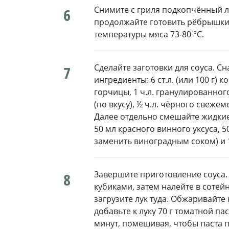
Снимите с гриля подкопчённый лу
6
продолжайте готовить рёбрышки 
температуры мяса 73-80 °C.
Сделайте заготовки для соуса. С
7
ингредиенты: 6 ст.л. (или 100 г) 
горчицы, 1 ч.л. гранулированного
(по вкусу), ½ ч.л. чёрного свеже
Далее отдельно смешайте жидкие
50 мл красного винного уксуса, 
заменить виноградным соком) и 1 
Завершите приготовление соуса
8
кубиками, затем налейте в сотейн
загрузите лук туда. Обжаривайте 
добавьте к луку 70 г томатной п
минут, помешивая, чтобы паста 