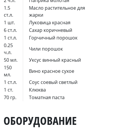
2 ч.л.
Паприка молотая
1.5
Масло растительное для
ст.л.
жарки
1 шт.
Луковица красная
6 ст.л.
Сахар коричневый
1 ст.л.
Горчичный порошок
0.25
Чили порошок
ч.л.
50 мл.
Уксус винный красный
150
Вино красное сухое
мл.
1 ст.л.
Соус соевый светлый
1 ст.
Клюква
70 гр.
Томатная паста
ОБОРУДОВАНИЕ