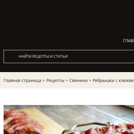
ГЛАВ
Главная страница >
Рецепты >
Свинина >
Ребрышки с клюкве