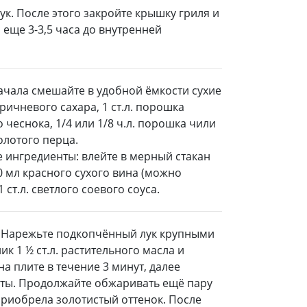
к. После этого закройте крышку гриля и
еще 3-3,5 часа до внутренней
начала смешайте в удобной ёмкости сухие
коричневого сахара, 1 ст.л. порошка
 чеснока, 1/4 или 1/8 ч.л. порошка чили
молотого перца.
 ингредиенты: влейте в мерный стакан
50 мл красного сухого вина (можно
ст.л. светлого соевого соуса.
. Нарежьте подкопчённый лук крупными
ик 1 ½ ст.л. растительного масла и
на плите в течение 3 минут, далее
асты. Продолжайте обжаривать ещё пару
приобрела золотистый оттенок. После