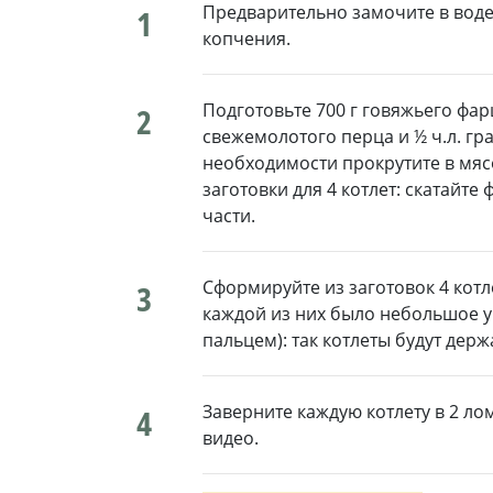
Предварительно замочите в воде 
1
копчения.
Подготовьте 700 г говяжьего фар
2
свежемолотого перца и ½ ч.л. гр
необходимости прокрутите в мясо
заготовки для 4 котлет: скатайте
части.
Сформируйте из заготовок 4 котл
3
каждой из них было небольшое 
пальцем): так котлеты будут дер
Заверните каждую котлету в 2 ло
4
видео.