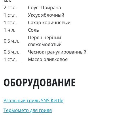
мл.
2 ст.л.
Соус Шрирача
1 ст.л.
Уксус яблочный
1 ст.л.
Сахар коричневый
1 ч.л.
Соль
Перец черный
0.5 ч.л.
свежемолотый
0.5 ч.л.
Чеснок гранулированный
1 ст.л.
Масло оливковое
ОБОРУДОВАНИЕ
Угольный гриль SNS Kettle
Термометр для гриля