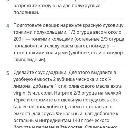
разрежьте каждую на две полукруглые
половинки.
4
Подготовьте овощи: нарежьте красную луковицу
тонкими полукольцами, 1/3 огурца весом около
200 г — тонкими кольцами (остальные 2/3 огурца
понадобятся в следующем шаге), помидор —
тоже тонкими кольцами (удобнее, если помидор
сливовидный).
5
Сделайте соус дзадзики. Для этого выдавите в
удобную ёмкость 2 зубчика чеснока и сок ¼
лимона, добавьте 1 ст.л. оливкового масла extra
virgin, ½ ч.л. соли. Натрите 2/3 огурца на мелкой
тёрке и отожмите в отдельную посуду весь сок
(далее не понадобится), а жмых отправьте в
ёмкость для соуса. Финальный шаг: добавьте к
остальным ингредиентам 140 г греческого
йогурта и перемешайте состав. Опционально: