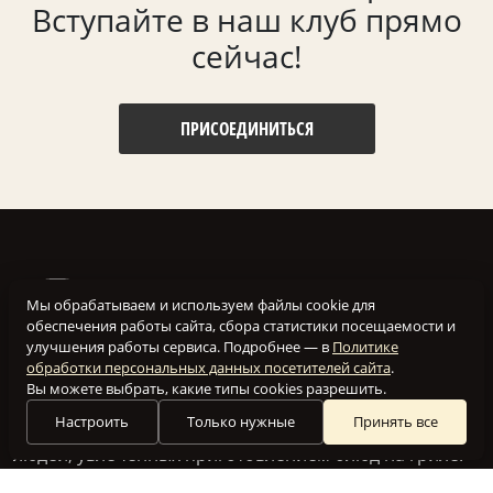
Вступайте в наш клуб прямо
сейчас!
ПРИСОЕДИНИТЬСЯ
Мы обрабатываем и используем файлы cookie для
обеспечения работы сайта, сбора статистики посещаемости и
улучшения работы сервиса. Подробнее — в
Политике
обработки персональных данных посетителей сайта
.
Вы можете выбрать, какие типы cookies разрешить.
Настроить
Только нужные
Принять все
Наш клуб создан для того, чтобы объединить вместе
людей, увлеченных приготовлением блюд на гриле.
Мы посвящаем этот сайт всем, кто разделяет нашу