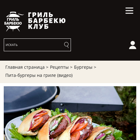
Главная страница >
Рецепты >
Бургеры >
Пита-бургеры на гриле (видео)