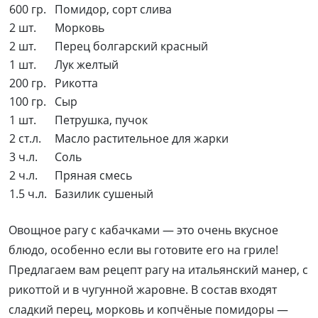
600 гр.
Помидор, сорт слива
2 шт.
Морковь
2 шт.
Перец болгарский красный
1 шт.
Лук желтый
200 гр.
Рикотта
100 гр.
Сыр
1 шт.
Петрушка, пучок
2 ст.л.
Масло растительное для жарки
3 ч.л.
Соль
2 ч.л.
Пряная смесь
1.5 ч.л.
Базилик сушеный
Овощное рагу с кабачками — это очень вкусное
блюдо, особенно если вы готовите его на гриле!
Предлагаем вам рецепт рагу на итальянский манер, с
рикоттой и в чугунной жаровне. В состав входят
сладкий перец, морковь и копчёные помидоры —