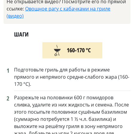
Не открывается видео? Посмотрите его по прямой
ссылке:
Овощное рагу с кабачками на гриле
(видео)
ШАГИ
160-170 °С
1
Подготовьте гриль для работы в режиме
прямого и непрямого средне-слабого жара (160-
170 °C).
2
Разрежьте на половинки 600 г помидоров
сливка, удалите из них жидкость и семена. После
этого посыпьте половинки сушёным базиликом
(суммарно потребуется 1 ½ ч.л. базилика) и
выложите на решётку гриля в зону непрямого
жара. Добавьте на угли 2 кусочка дров для