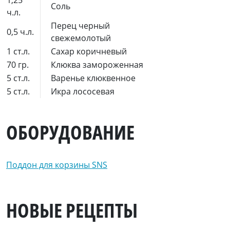
1,25
Соль
ч.л.
Перец черный
0,5 ч.л.
свежемолотый
1 ст.л.
Сахар коричневый
70 гр.
Клюква замороженная
5 ст.л.
Варенье клюквенное
5 ст.л.
Икра лососевая
ОБОРУДОВАНИЕ
Поддон для корзины SNS
НОВЫЕ РЕЦЕПТЫ