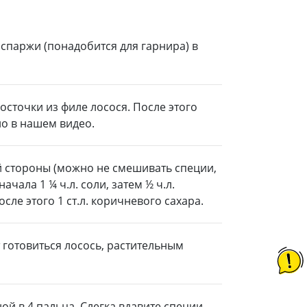
спаржи (понадобится для гарнира) в
сточки из филе лосося. После этого
но в нашем видео.
 стороны (можно не смешивать специи,
ачала 1 ¼ ч.л. соли, затем ½ ч.л.
ле этого 1 ст.л. коричневого сахара.
т готовиться лосось, растительным
й в 4 пальца. Слегка вдавите специи,