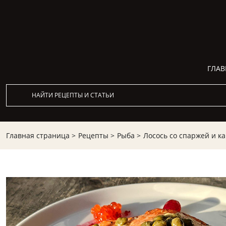
ГЛАВ
Главная страница >
Рецепты >
Рыба >
Лосось со спаржей и ка