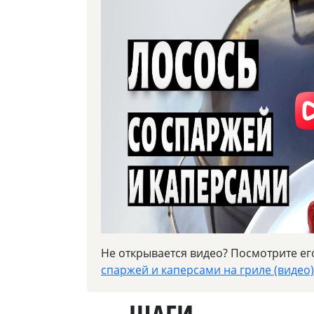
Не открывается видео? Посмотрите ег
спаржей и каперсами на гриле (видео)