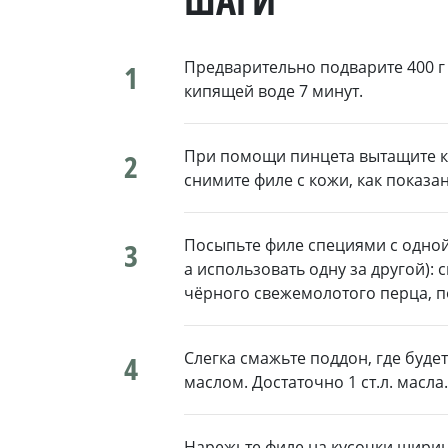
ШАГИ
Предварительно подварите 400 г 
1
кипящей воде 7 минут.
При помощи пинцета вытащите ко
2
снимите филе с кожи, как показа
Посыпьте филе специями с одной
3
а использовать одну за другой): сн
чёрного свежемолотого перца, пос
Слегка смажьте поддон, где буде
4
маслом. Достаточно 1 ст.л. масла.
Нарежьте филе на кусочки ширино