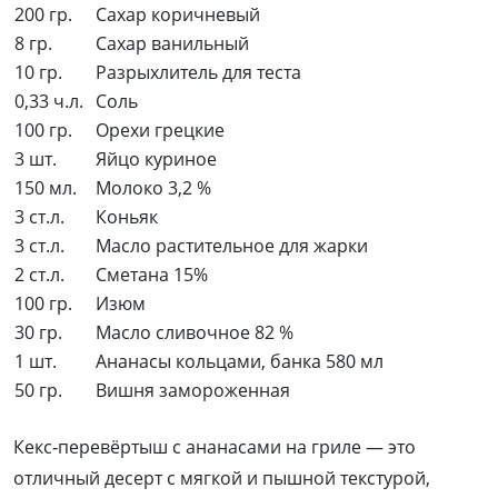
200 гр.
Сахар коричневый
8 гр.
Сахар ванильный
10 гр.
Разрыхлитель для теста
0,33 ч.л.
Соль
100 гр.
Орехи грецкие
3 шт.
Яйцо куриное
150 мл.
Молоко 3,2 %
3 ст.л.
Коньяк
3 ст.л.
Масло растительное для жарки
2 ст.л.
Сметана 15%
100 гр.
Изюм
30 гр.
Масло сливочное 82 %
1 шт.
Ананасы кольцами, банка 580 мл
50 гр.
Вишня замороженная
Кекс‑перевёртыш с ананасами на гриле — это
отличный десерт с мягкой и пышной текстурой,