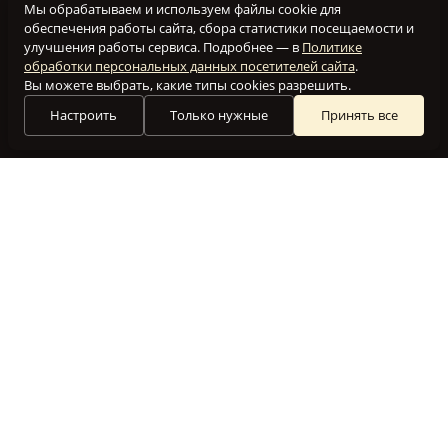
Мы обрабатываем и используем файлы cookie для
обеспечения работы сайта, сбора статистики посещаемости и
улучшения работы сервиса. Подробнее — в
Политике
обработки персональных данных посетителей сайта
.
Вы можете выбрать, какие типы cookies разрешить.
Настроить
Только нужные
Принять все
Наш клуб создан для того, чтобы объединить вместе
людей, увлеченных приготовлением блюд на гриле.
Мы посвящаем этот сайт всем, кто разделяет нашу
любовь к аромату барбекю и неповторимому вкусу
здоровой пищи.
РЕЦЕПТЫ ДЛЯ ГРИЛЯ
ФОРУМ
СТАТЬИ
СЛОВАРЬ