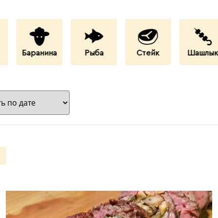
Баранина
Рыба
Стейк
Шашлы