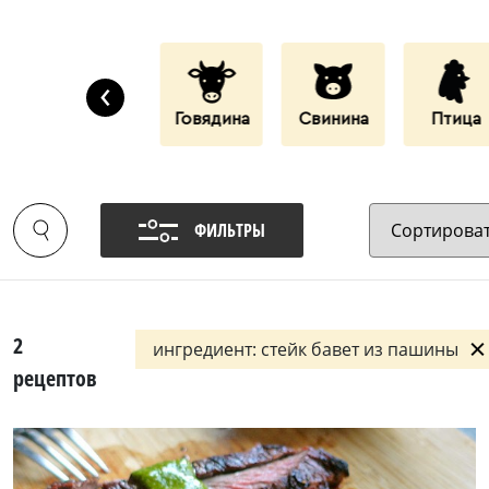
‹
Дары Моря
Говядина
Свинина
Птица
ФИЛЬТРЫ
2
ингредиент: стейк бавет из пашины
рецептов