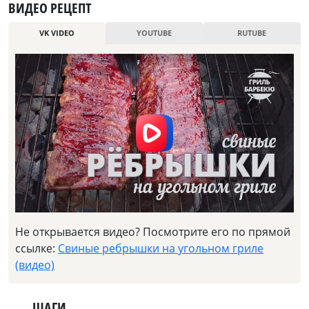
ВИДЕО РЕЦЕПТ
VK VIDEO
YOUTUBE
RUTUBE
Не открывается видео? Посмотрите его по прямой
ссылке:
Свиные ребрышки на угольном гриле
(видео)
ШАГИ