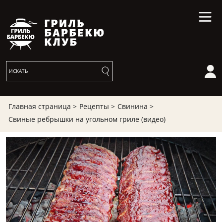
Главная страница >
Рецепты >
Свинина >
Свиные ребрышки на угольном гриле (видео)