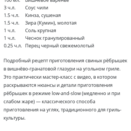
3 ч.л.
Соус чили
1.5 ч.л.
Кинза, сушеная
1.5 ч.л.
Зира (Кумин), молотая
1 ч.л.
Соль крупная
1 ч.л.
Чеснок гранулированный
0.25 ч.л.
Перец черный свежемолотый
Подробный рецепт приготовления свиных рёбрышек
в вишнёво-гранатовой глазури на угольном гриле.
Это практически мастер-класс с видео, в котором
раскрываются нюансы и детали приготовления
рёбрышек в режиме low-and-slow (медленно и при
слабом жаре) — классического способа
приготовления на углях, традиционного для гриль-
культуры.