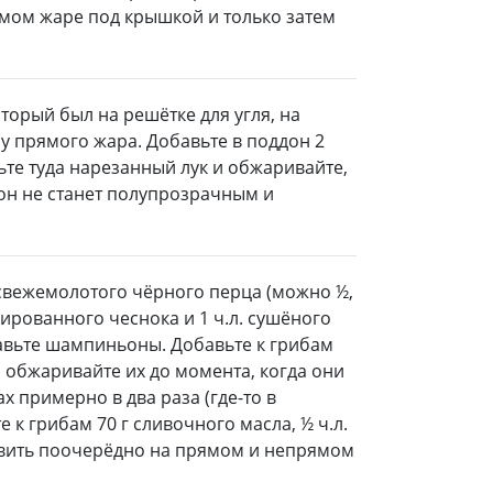
ямом жаре под крышкой и только затем
торый был на решётке для угля, на
у прямого жара. Добавьте в поддон 2
пьте туда нарезанный лук и обжаривайте,
 он не станет полупрозрачным и
. свежемолотого чёрного перца (можно ½,
улированного чеснока и 1 ч.л. сушёного
равьте шампиньоны. Добавьте к грибам
и обжаривайте их до момента, когда они
х примерно в два раза (где-то в
 к грибам 70 г сливочного масла, ½ ч.л.
овить поочерёдно на прямом и непрямом