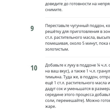
доведите до готовности на непр
снимите.
Переставьте чугунный поддон, ко
9
решётку для приготовления в зон
ст.л. растительного масла, высы
помешивая, около 5 минут, пока
золотистым.
Добавьте к луку в поддоне ¼ ч.л
10
на ваш вкус), а также 1 ч.л. гран
тимьяна. Туда же, в поддон, отп
ещё 1 ст.л. растительного масла 
дадут сок и уменьшатся в размера
середине этого процесса добавьте
соли, перемешайте). Можно гот
жаре.