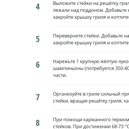
Выложите стейки на решётку гри
4
лежали над поддоном. Добавьте н
закройте крышку гриля и коптите 
Переверните стейки. Добавьте на
5
закройте крышку гриля и коптите
Нарежьте 1 крупную жёлтую луко
6
шампиньоны (потребуется 350-400
части.
Организуйте в гриле сильный пря
7
стейки, вращая решётку гриля, к
При помощи карманного термом
8
стейков. При достижении 68-73 °