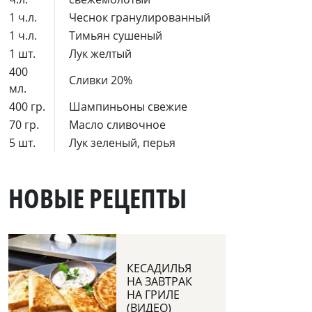
1 ч.л.
Чеснок гранулированный
1 ч.л.
Тимьян сушеный
1 шт.
Лук желтый
400
Сливки 20%
мл.
400 гр.
Шампиньоны свежие
70 гр.
Масло сливочное
5 шт.
Лук зеленый, перья
НОВЫЕ РЕЦЕПТЫ
КЕСАДИЛЬЯ
НА ЗАВТРАК
НА ГРИЛЕ
(ВИДЕО)