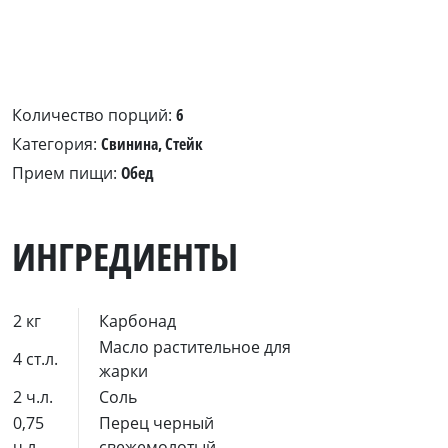
Количество порций:
6
Категория:
Свинина, Стейк
Прием пищи:
Обед
ИНГРЕДИЕНТЫ
2 кг
Карбонад
Масло растительное для
4 ст.л.
жарки
2 ч.л.
Соль
0,75
Перец черный
ч.л.
свежемолотый