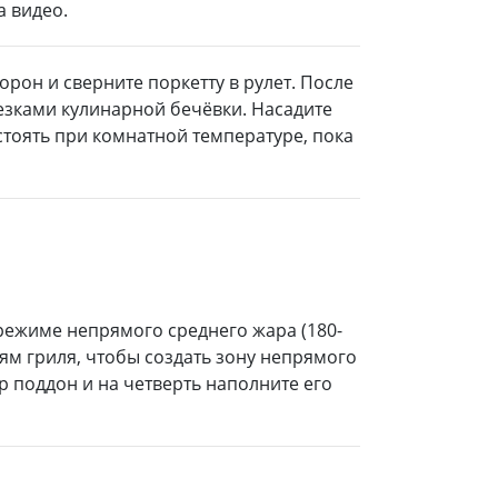
а видео.
орон и сверните поркетту в рулет. После
резками кулинарной бечёвки. Насадите
остоять при комнатной температуре, пока
 режиме непрямого среднего жара (180-
аям гриля, чтобы создать зону непрямого
тр поддон и на четверть наполните его