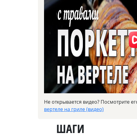
Не открывается видео? Посмотрите ег
вертеле на гриле (видео)
ШАГИ