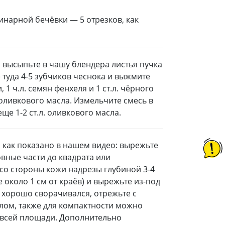
инарной бечёвки — 5 отрезков, как
о высыпьте в чашу блендера листья пучка
 туда 4-5 зубчиков чеснока и выжмите
, 1 ч.л. семян фенхеля и 1 ст.л. чёрного
 оливкового масла. Измельчите смесь в
ще 1-2 ст.л. оливкового масла.
 как показано в нашем видео: вырежьте
овные части до квадрата или
 со стороны кожи надрезы глубиной 3-4
 около 1 см от краёв) и вырежьте из-под
 хорошо сворачивался, отрежьте с
глом, также для компактности можно
о всей площади. Дополнительно