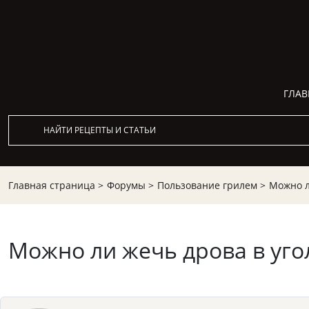
ГЛАВ
Главная страница >
Форумы >
Пользование грилем >
Можно л
Можно ли жечь дрова в уго