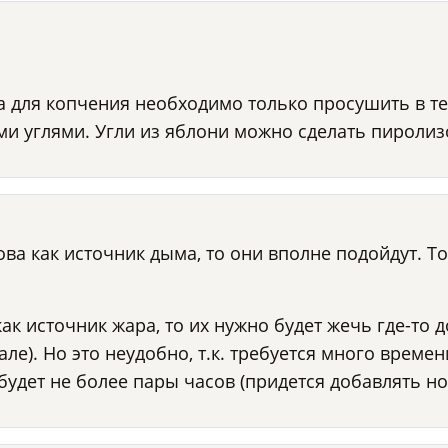
а для копчения необходимо только просушить в те
и углями. Угли из яблони можно сделать пиролизо
ова как источник дыма, то они вполне подойдут. Т
как источник жара, то их нужно будет жечь где-то
але). Но это неудобно, т.к. требуется много врем
 будет не более пары часов (придется добавлять но