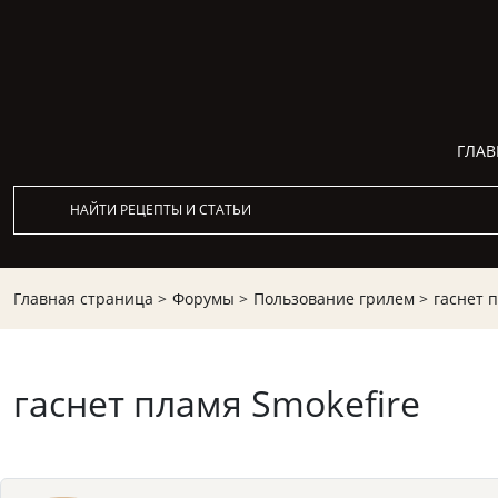
ГЛАВ
Главная страница >
Форумы >
Пользование грилем >
гаснет 
гаснет пламя Smokefire