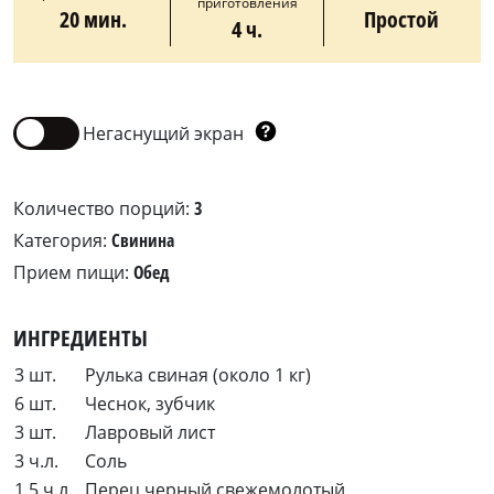
приготовления
20 мин.
Простой
4 ч.
Негаснущий экран
Количество порций:
3
Категория:
Свинина
Прием пищи:
Обед
ИНГРЕДИЕНТЫ
3 шт.
Рулька свиная (около 1 кг)
6 шт.
Чеснок, зубчик
3 шт.
Лавровый лист
3 ч.л.
Соль
1.5 ч.л.
Перец черный свежемолотый