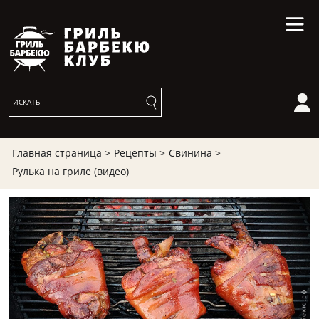
Главная страница >
Рецепты >
Свинина >
Рулька на гриле (видео)