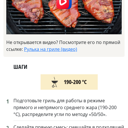
Не открывается видео? Посмотрите его по прямой
ссылке:
Рулька на гриле (видео)
ШАГИ
190-200 °С
1
Подготовьте гриль для работы в режиме
прямого и непрямого среднего жара (190-200
°С), распределите угли по методу «50/50».
2
Сделайте пряную смесь: смешайте в подходящей